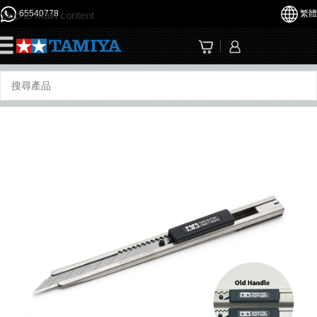
65540778
繁體
Skip to main content
☰