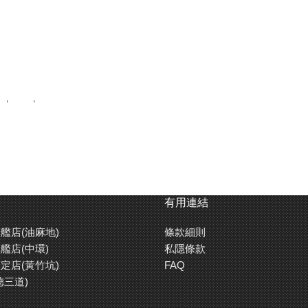
and wood.
有用連結
艦店(油麻地)
條款細則
艦店(中環)
私隱條款
定店(黃竹坑)
FAQ
德三道)