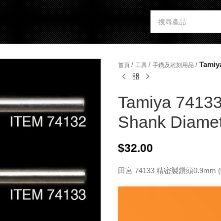
/
/
/
Tamiya
首頁
工具
手鑽及雕刻用品
Tamiya 74133 
Shank Diame
$
32.00
田宮 74133 精密製鑽頭0.9mm 