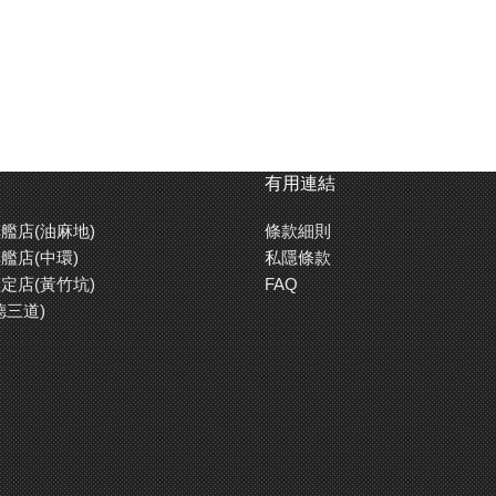
有用連結
艦店(油麻地)
條款細則
艦店(中環)
私隱條款
定店(黃竹坑)
FAQ
德三道)