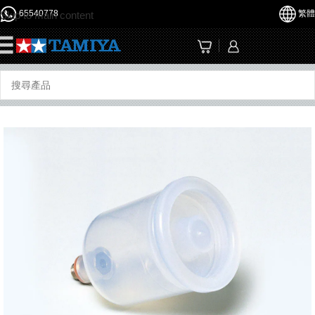
65540778
繁體
Skip to main content
☰