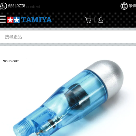
65540778
繁體
Skip to main content
☰
SOLD OUT