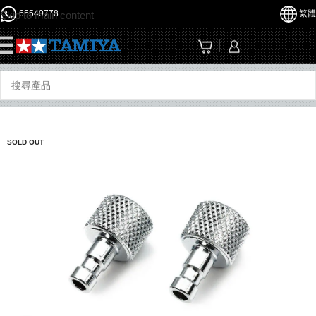
65540778
繁體
Skip to main content
☰
SOLD OUT