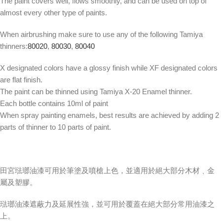
The paint covers well, flows smoothly, and can be used on top of
almost every other type of paints.
When airbrushing make sure to use any of the following Tamiya
thinners:
80020
,
80030
,
80040
X designated colors have a glossy finish while XF designated colors
are flat finish.
The paint can be thinned using Tamiya X-20 Enamel thinner.
Each bottle contains 10ml of paint
When spray painting enamels, best results are achieved by adding 2
parts of thinner to 10 parts of paint.
田宮琺瑯油漆可用於筆塗及噴槍上色，並適用於絕大部分木材﹑金
屬及塑膠。
琺瑯油漆遮蔽力及延展性強，並可用於覆蓋在絕大部分常用油漆之
上。