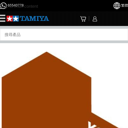
65540778
繁體
Skip to main content
☰