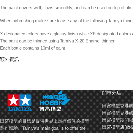
The paint covers well, flows smoothly, and can be used on top of almo
When airbrushing make sure to use any of the following Tamiya thinn
X designated colors have a glossy finish while XF designated colors ar
The paint can be thinned using Tamiya X-20 Enamel thinner.
Each bottle contains 10ml of paint
When spray painting enamels, best results are achieved by adding 2 pa
額外資訊
田宮琺瑯油漆可用於筆塗及噴槍上色，並適用於絕大部分木材﹑金
琺瑯油漆遮蔽力及延展性強，並可用於覆蓋在絕大部分常用油漆之
門巿分店
以噴槍上色時請使用以下稀釋劑稀釋：
80020
,
80030
,
80040
田宮模型香港旗
X系列顏料為亮光顏料，XF系列顏料為消光顏料
田宮模型香港旗
如需稀釋請用田宮X-20琺瑯油漆專用稀釋劑
田宮模型期間限
田宮模型的目標是提供世界上最有價值的模型
每瓶包含10毫升油漆
田宮模型店(啟
製作體驗。Tamiya’s main goal is to offer the
如以噴槍上色，請以10油漆:2稀釋劑的比例稀釋琺瑯油漆以達到最