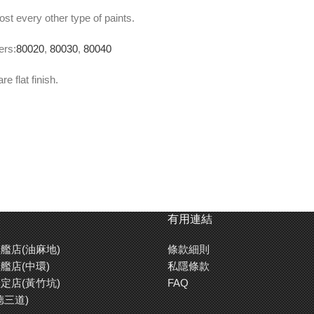
st every other type of paints.
ers:
80020
,
80030
,
80040
e flat finish.
rts of thinner to 10 parts of paint.
屬及塑膠。
上。
有用連結
艦店(油麻地)
條款細則
艦店(中環)
私隱條款
定店(黃竹坑)
FAQ
德三道)
佳效果。