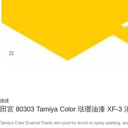
Click to enlarge
描述
田宮 80303 Tamiya Color 琺瑯油漆 XF-
Tamiya Color Enamel Paints are used for brush or spray painting, and