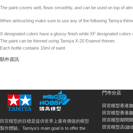
The paint covers well, flows smoothly, and can be used on top of almo
When airbrushing make sure to use any of the following Tamiya thinn
X designated colors have a glossy finish while XF designated colors ar
The paint can be thinned using Tamiya X-20 Enamel thinner.
Each bottle contains 10ml of paint
When spray painting enamels, best results are achieved by adding 2 pa
額外資訊
田宮琺瑯油漆可用於筆塗及噴槍上色，並適用於絕大部分木材﹑金
琺瑯油漆遮蔽力及延展性強，並可用於覆蓋在絕大部分常用油漆之
門巿分店
以噴槍上色時請使用以下稀釋劑稀釋：
80020
,
80030
,
80040
田宮模型香港旗
X系列顏料為亮光顏料，XF系列顏料為消光顏料
田宮模型香港旗
如需稀釋請用田宮X-20琺瑯油漆專用稀釋劑
田宮模型期間限
田宮模型的目標是提供世界上最有價值的模型
每瓶包含10毫升油漆
田宮模型店(啟
製作體驗。Tamiya’s main goal is to offer the
如以噴槍上色，請以10油漆:2稀釋劑的比例稀釋琺瑯油漆以達到最