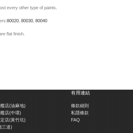
st every other type of paints.
ers:
80020
,
80030
,
80040
e flat finish.
rts of thinner to 10 parts of paint.
屬及塑膠。
上。
有用連結
艦店(油麻地)
條款細則
艦店(中環)
私隱條款
定店(黃竹坑)
FAQ
德三道)
佳效果。