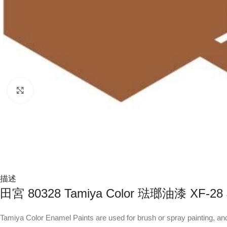
Click to enlarge
描述
田宮 80328 Tamiya Color 琺瑯油漆 XF-2
Tamiya Color Enamel Paints are used for brush or spray painting, and