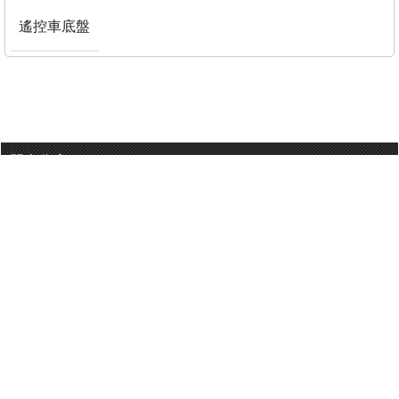
遙控車底盤
門巿分店
有用連結
關於我們