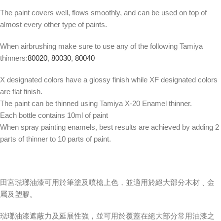
The paint covers well, flows smoothly, and can be used on top of
almost every other type of paints.
When airbrushing make sure to use any of the following Tamiya
thinners:
80020
,
80030
,
80040
X designated colors have a glossy finish while XF designated colors
are flat finish.
The paint can be thinned using Tamiya X-20 Enamel thinner.
Each bottle contains 10ml of paint
When spray painting enamels, best results are achieved by adding 2
parts of thinner to 10 parts of paint.
田宮琺瑯油漆可用於筆塗及噴槍上色，並適用於絕大部分木材﹑金
屬及塑膠。
琺瑯油漆遮蔽力及延展性強，並可用於覆蓋在絕大部分常用油漆之