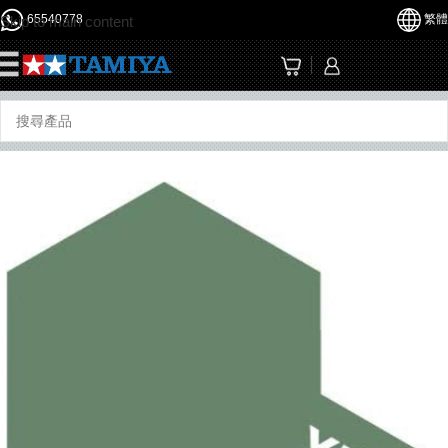
65540778
繁體
Skip to main content
☰