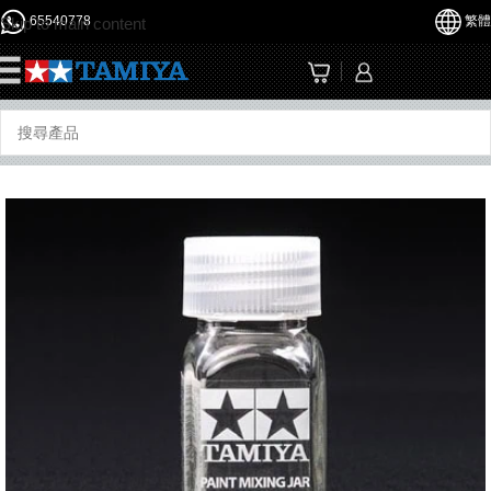
65540778
繁體
Skip to main content
☰