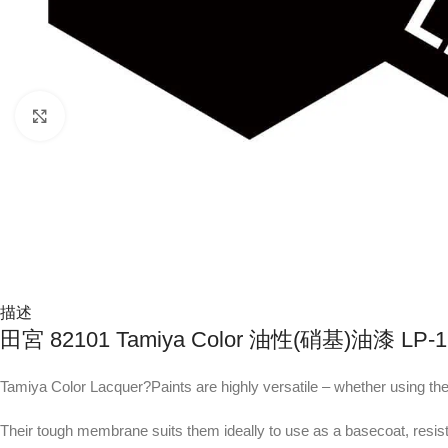
Click to enlarge
描述
田宮 82101 Tamiya Color 油性(硝基)油漆 LP-
Tamiya Color Lacquer?Paints are highly versatile – whether using them 
Their tough membrane suits them ideally to use as a basecoat, resista