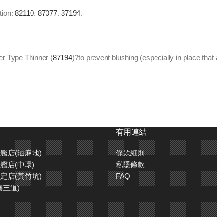
tion:
82110
,
87077
,
87194
.
er Type Thinner (
87194
)?to prevent blushing (especially in place th
掃繪畫細緻部分，田宮油性油漆的鮮艷發色度都能夠令你的模型增添真
再塗上水性或琺瑯油漆。快乾的油性油漆亦令組裝效率得以提升。
有用連結
艦店(油麻地)
條款細則
艦店(中環)
私隱條款
)(
87194
)以避免塗膜白化現象(尤其是於如香港或東南亞等長期潮濕
定店(黃竹坑)
FAQ
德三道)