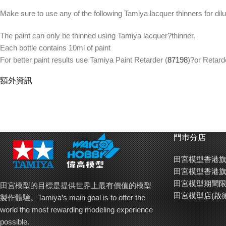
Make sure to use any of the following Tamiya lacquer thinners for dilu
The paint can only be thinned using Tamiya lacquer?thinner.
Each bottle contains 10ml of paint
For better paint results use Tamiya Paint Retarder (
87198
)?or Retard
Asia).
額外資訊
田宮油性(硝基)油漆用途廣泛?- 用噴槍為大面積上色，或是用筆
油性油漆擁有堅牢的塗膜，令其可以同時用作底色，並可以在表面
如需稀釋可用以下田宮油性油漆稀釋劑:
82110
,
87077
,
87194
。
門巿分店
如需稀釋請用田宮油性油漆專用稀釋劑
田宮模型香港旗
每瓶包含10毫升油漆
田宮模型香港旗
可使用田宮油性油漆緩凝劑(
87198
)或田宮油性稀釋劑(添加緩凝劑配方
田宮模型期間限
田宮模型的目標是提供世界上最有價值的模型
Product Sample 產品外觀:
田宮模型店(啟
製作體驗。Tamiya’s main goal is to offer the
world the most rewarding modeling experience
possible.