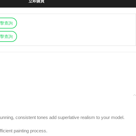
立即購買
擊查詢
擊查詢
stunning, consistent tones add superlative realism to your model.
ficient painting process.