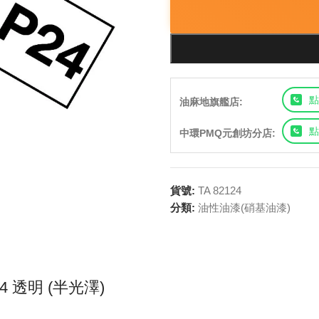
點
油麻地旗艦店:
點
中環PMQ元創坊分店:
貨號:
TA 82124
分類:
油性油漆(硝基油漆)
-24 透明 (半光澤)