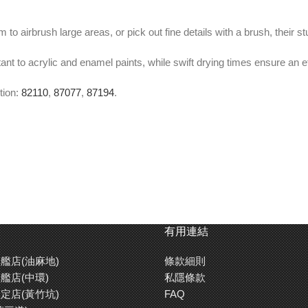
to airbrush large areas, or pick out fine details with a brush, their s
nt to acrylic and enamel paints, while swift drying times ensure an ef
tion:
82110
,
87077
,
87194
.
er Type Thinner (
87194
) to prevent blushing (especially in place th
有用連結
艦店(油麻地)
條款細則
艦店(中環)
私隱條款
掃繪畫細緻部分，田宮油性油漆的鮮艷發色度都能夠令你的模型增添真
定店(黃竹坑)
FAQ