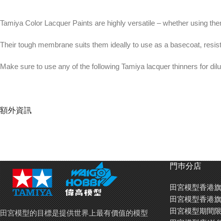
Tamiya Color Lacquer Paints are highly versatile – whether using them 
Their tough membrane suits them ideally to use as a basecoat, resista
Make sure to use any of the following Tamiya lacquer thinners for dilu
The paint can only be thinned using Tamiya lacquer thinner.
額外資訊
Each bottle contains 10ml of paint
For better paint results use Tamiya Paint Retarder (
87198
) or Retard
Asia).
門巿分店
田宮模型香港旗
田宮模型香港旗
田宮油性(硝基)油漆用途廣泛 – 用噴槍為大面積上色，或是用筆
田宮模型期間限
田宮模型的目標是提供世界上最有價值的模型