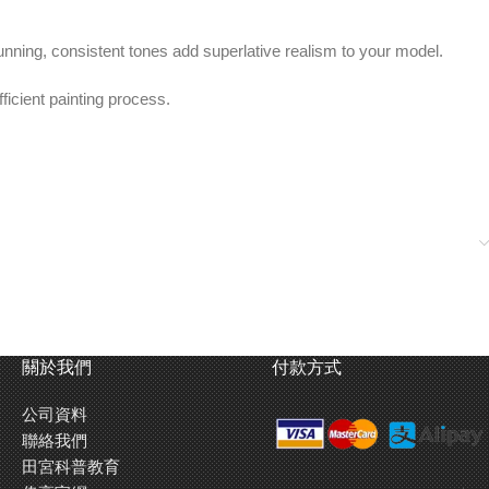
tunning, consistent tones add superlative realism to your model.
ficient painting process.
at always have a high humidity such as Hong Kong and South East
關於我們
付款方式
公司資料
聯絡我們
實感。
田宮科普教育