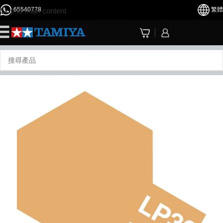
65540778
繁體
Skip to main content
☰