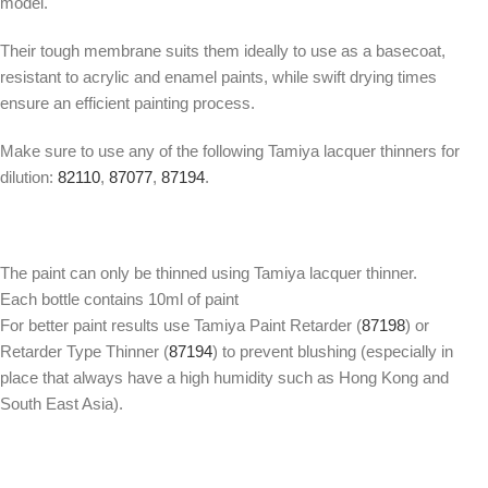
model.
Their tough membrane suits them ideally to use as a basecoat,
resistant to acrylic and enamel paints, while swift drying times
ensure an efficient painting process.
Make sure to use any of the following Tamiya lacquer thinners for
dilution:
82110
,
87077
,
87194
.
The paint can only be thinned using Tamiya lacquer thinner.
Each bottle contains 10ml of paint
For better paint results use Tamiya Paint Retarder (
87198
) or
Retarder Type Thinner (
87194
) to prevent blushing (especially in
place that always have a high humidity such as Hong Kong and
South East Asia).