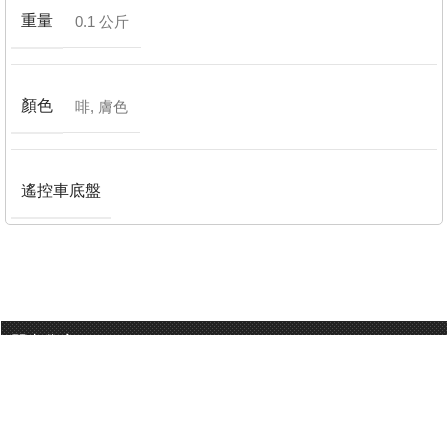
重量
0.1 公斤
顏色
啡
,
膚色
遙控車底盤
門巿分店
有用連結