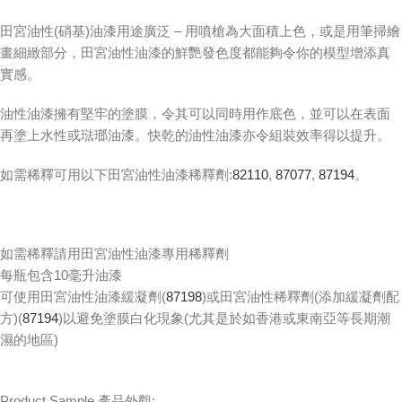
田宮油性(硝基)油漆用途廣泛 – 用噴槍為大面積上色，或是用筆掃繪
畫細緻部分，田宮油性油漆的鮮艷發色度都能夠令你的模型增添真
實感。
油性油漆擁有堅牢的塗膜，令其可以同時用作底色，並可以在表面
再塗上水性或琺瑯油漆。快乾的油性油漆亦令組裝效率得以提升。
如需稀釋可用以下田宮油性油漆稀釋劑:
82110
,
87077
,
87194
。
如需稀釋請用田宮油性油漆專用稀釋劑
每瓶包含10毫升油漆
可使用田宮油性油漆緩凝劑(
87198
)或田宮油性稀釋劑(添加緩凝劑配
方)(
87194
)以避免塗膜白化現象(尤其是於如香港或東南亞等長期潮
濕的地區)
Product Sample 產品外觀: