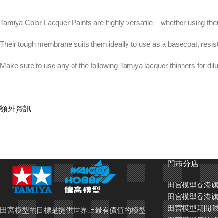
Tamiya Color Lacquer Paints are highly versatile – whether using them 
Their tough membrane suits them ideally to use as a basecoat, resista
Make sure to use any of the following Tamiya lacquer thinners for dilu
The paint can only be thinned using Tamiya lacquer thinner.
額外資訊
Each bottle contains 10ml of paint
For better paint results use Tamiya Paint Retarder (
87198
) or Retard
Asia).
門巿分店
田宮模型香港旗
田宮模型香港旗
田宮油性(硝基)油漆用途廣泛 – 用噴槍為大面積上色，或是用筆
田宮模型期間限
田宮模型的目標是提供世界上最有價值的模型