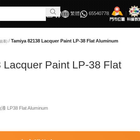
繁體
65540778
/
Tamiya 82138 Lacquer Paint LP-38 Flat Aluminum
油漆)
 Lacquer Paint LP-38 Flat
漆 LP38 Flat Aluminum