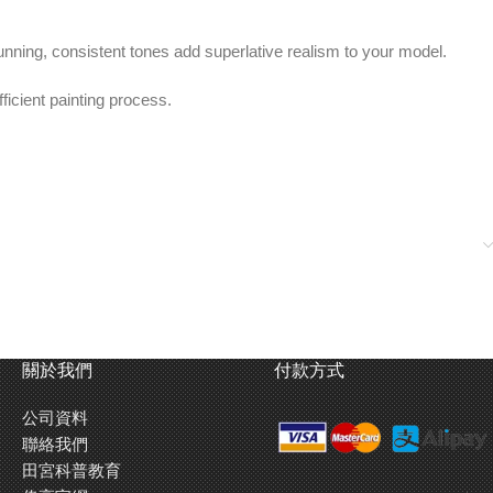
tunning, consistent tones add superlative realism to your model.
ficient painting process.
at always have a high humidity such as Hong Kong and South East
關於我們
付款方式
公司資料
聯絡我們
實感。
田宮科普教育