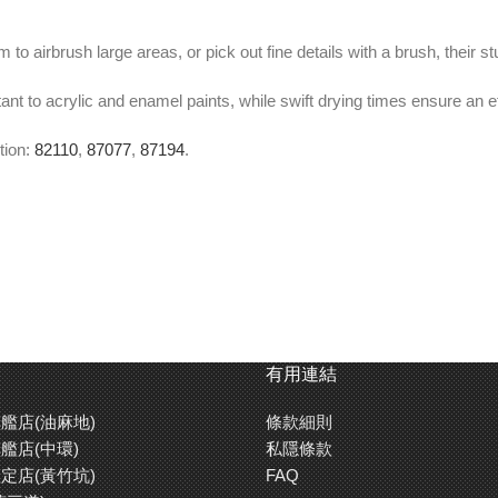
to airbrush large areas, or pick out fine details with a brush, their s
nt to acrylic and enamel paints, while swift drying times ensure an ef
tion:
82110
,
87077
,
87194
.
er Type Thinner (
87194
) to prevent blushing (especially in place th
有用連結
艦店(油麻地)
條款細則
艦店(中環)
私隱條款
掃繪畫細緻部分，田宮油性油漆的鮮艷發色度都能夠令你的模型增添真
定店(黃竹坑)
FAQ