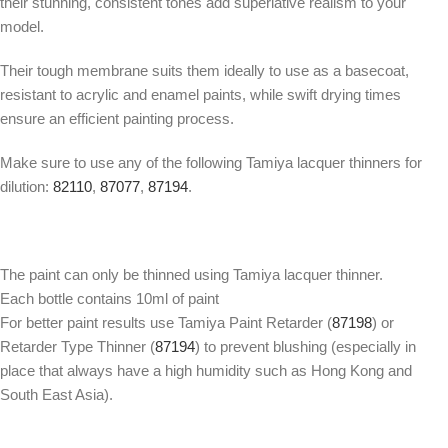
their stunning, consistent tones add superlative realism to your
model.
Their tough membrane suits them ideally to use as a basecoat,
resistant to acrylic and enamel paints, while swift drying times
ensure an efficient painting process.
Make sure to use any of the following Tamiya lacquer thinners for
dilution:
82110
,
87077
,
87194
.
The paint can only be thinned using Tamiya lacquer thinner.
Each bottle contains 10ml of paint
For better paint results use Tamiya Paint Retarder (
87198
) or
Retarder Type Thinner (
87194
) to prevent blushing (especially in
place that always have a high humidity such as Hong Kong and
South East Asia).