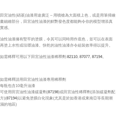
田宮油性(硝基)油漆用途廣泛 – 用噴槍為大面積上色，或是用筆掃繪
畫細緻部分，田宮油性油漆的鮮艷發色度都能夠令你的模型增添真
實感。
油性油漆擁有堅牢的塗膜，令其可以同時用作底色，並可以在表面
再塗上水性或琺瑯油漆。快乾的油性油漆亦令組裝效率得以提升。
如需稀釋可用以下田宮油性油漆稀釋劑:
82110
,
87077
,
87194
。
如需稀釋請用田宮油性油漆專用稀釋劑
每瓶包含10毫升油漆
可使用田宮油性油漆緩凝劑(
87198
)或田宮油性稀釋劑(添加緩凝劑配
方)(
87194
)以避免塗膜白化現象(尤其是於如香港或東南亞等長期潮
濕的地區)