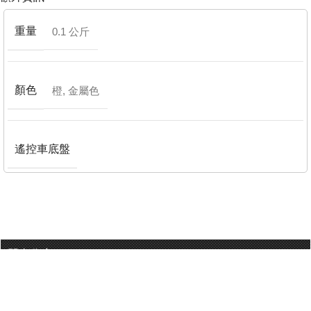
重量
0.1 公斤
顏色
橙
,
金屬色
遙控車底盤
門巿分店