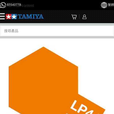
65540778
繁體
Skip to main content
☰