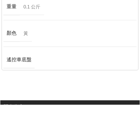
重量
0.1 公斤
顏色
黃
遙控車底盤
門巿分店
有用連結