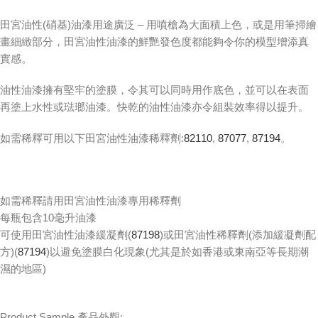
田宮油性(硝基)油漆用途廣泛 – 用噴槍為大面積上色，或是用筆掃繪
畫細緻部分，田宮油性油漆的鮮艷發色度都能夠令你的模型增添真
實感。
油性油漆擁有堅牢的塗膜，令其可以同時用作底色，並可以在表面
再塗上水性或琺瑯油漆。快乾的油性油漆亦令組裝效率得以提升。
如需稀釋可用以下田宮油性油漆稀釋劑:
82110
,
87077
,
87194
。
如需稀釋請用田宮油性油漆專用稀釋劑
每瓶包含10毫升油漆
可使用田宮油性油漆緩凝劑(
87198
)或田宮油性稀釋劑(添加緩凝劑配
方)(
87194
)以避免塗膜白化現象(尤其是於如香港或東南亞等長期潮
濕的地區)
Product Sample 產品外觀: