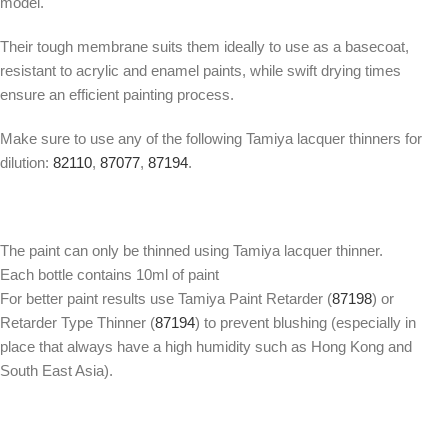
model.
Their tough membrane suits them ideally to use as a basecoat,
resistant to acrylic and enamel paints, while swift drying times
ensure an efficient painting process.
Make sure to use any of the following Tamiya lacquer thinners for
dilution:
82110
,
87077
,
87194
.
The paint can only be thinned using Tamiya lacquer thinner.
Each bottle contains 10ml of paint
For better paint results use Tamiya Paint Retarder (
87198
) or
Retarder Type Thinner (
87194
) to prevent blushing (especially in
place that always have a high humidity such as Hong Kong and
South East Asia).