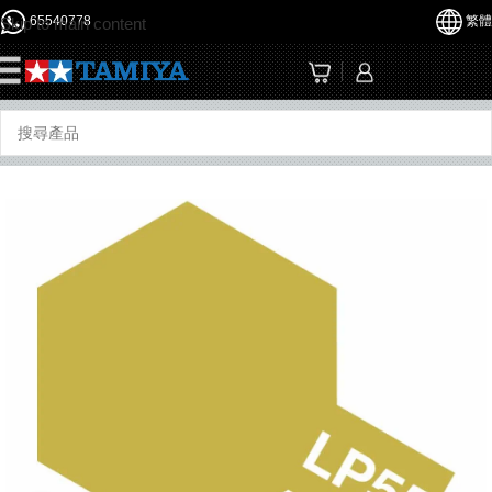
65540778
繁體
Skip to main content
☰