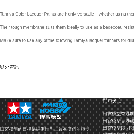
Tamiya Color Lacquer Paints are highly versatile – whether using them 
Their tough membrane suits them ideally to use as a basecoat, resista
Make sure to use any of the following Tamiya lacquer thinners for dilu
The paint can only be thinned using Tamiya lacquer thinner.
額外資訊
Each bottle contains 10ml of paint
For better paint results use Tamiya Paint Retarder (
87198
) or Retard
Asia).
門巿分店
田宮模型香港旗
田宮模型香港旗
田宮油性(硝基)油漆用途廣泛 – 用噴槍為大面積上色，或是用筆
田宮模型期間限
田宮模型的目標是提供世界上最有價值的模型