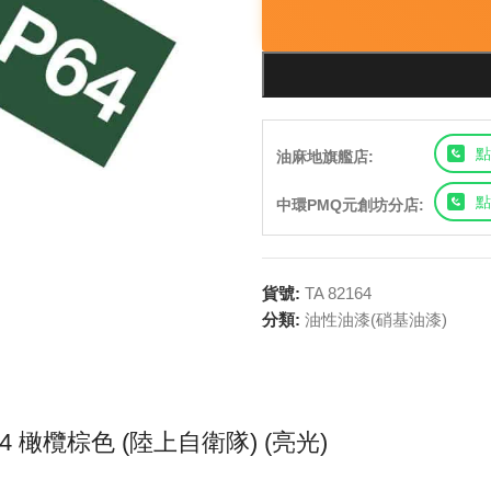
點
油麻地旗艦店:
點
中環PMQ元創坊分店:
貨號:
TA 82164
分類:
油性油漆(硝基油漆)
P-64 橄欖棕色 (陸上自衛隊) (亮光)