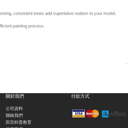
tunning, consistent tones add superlative realism to your model.
ficient painting process.
at always have a high humidity such as Hong Kong and South East
關於我們
付款方式
公司資料
聯絡我們
實感。
田宮科普教育