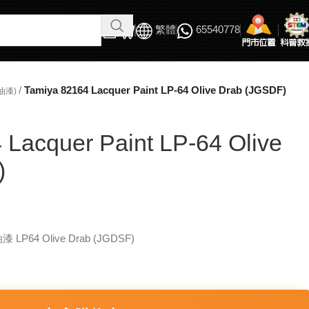
繁體
65540778
/
Tamiya 82164 Lacquer Paint LP-64 Olive Drab (JGSDF)
油漆)
 Lacquer Paint LP-64 Olive
)
漆 LP64 Olive Drab (JGDSF)