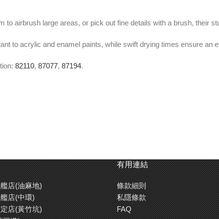
to airbrush large areas, or pick out fine details with a brush, their s
nt to acrylic and enamel paints, while swift drying times ensure an ef
tion:
82110
,
87077
,
87194
.
er Type Thinner (
87194
) to prevent blushing (especially in place th
有用連結
艦店(油麻地)
條款細則
艦店(中環)
私隱條款
掃繪畫細緻部分，田宮油性油漆的鮮艷發色度都能夠令你的模型增添真
定店(黃竹坑)
FAQ