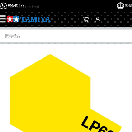
65540778
繁體
Skip to main content
☰