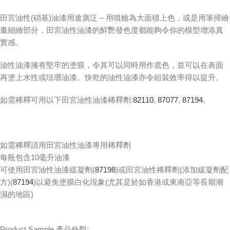
田宮油性(硝基)油漆用途廣泛 – 用噴槍為大面積上色，或是用筆掃繪
畫細緻部分，田宮油性油漆的鮮艷發色度都能夠令你的模型增添真
實感。
油性油漆擁有堅牢的塗膜，令其可以同時用作底色，並可以在表面
再塗上水性或琺瑯油漆。快乾的油性油漆亦令組裝效率得以提升。
如需稀釋可用以下田宮油性油漆稀釋劑:
82110
,
87077
,
87194
。
如需稀釋請用田宮油性油漆專用稀釋劑
每瓶包含10毫升油漆
可使用田宮油性油漆緩凝劑(
87198
)或田宮油性稀釋劑(添加緩凝劑配
方)(
87194
)以避免塗膜白化現象(尤其是於如香港或東南亞等長期潮
濕的地區)
Product Sample 產品外觀: