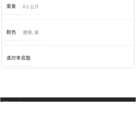
重量
0.1 公斤
顏色
透明
,
黃
遙控車底盤
門巿分店
有用連結