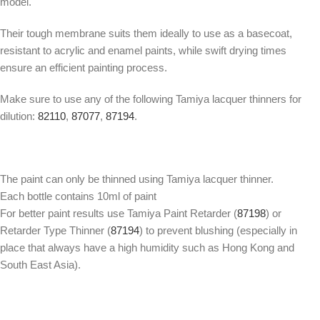
model.
Their tough membrane suits them ideally to use as a basecoat,
resistant to acrylic and enamel paints, while swift drying times
ensure an efficient painting process.
Make sure to use any of the following Tamiya lacquer thinners for
dilution:
82110
,
87077
,
87194
.
The paint can only be thinned using Tamiya lacquer thinner.
Each bottle contains 10ml of paint
For better paint results use Tamiya Paint Retarder (
87198
) or
Retarder Type Thinner (
87194
) to prevent blushing (especially in
place that always have a high humidity such as Hong Kong and
South East Asia).