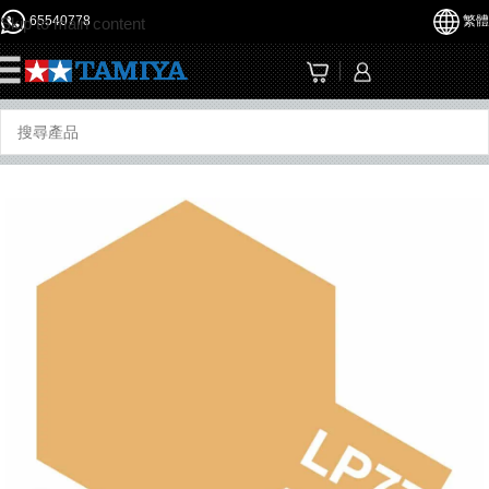
65540778
繁體
Skip to main content
☰