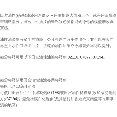
田宮油性(硝基)油漆用途廣泛 – 用噴槍為大面積上色，或是用筆掃繪
畫細緻部分，田宮油性油漆的鮮艷發色度都能夠令你的模型增添真
實感。
油性油漆擁有堅牢的塗膜，令其可以同時用作底色，並可以在表面
再塗上水性或琺瑯油漆。快乾的油性油漆亦令組裝效率得以提升。
如需稀釋可用以下田宮油性油漆稀釋劑:
82110
,
87077
,
87194
。
如需稀釋請用田宮油性油漆專用稀釋劑
每瓶包含10毫升油漆
可使用田宮油性油漆緩凝劑(
87198
)或田宮油性稀釋劑(添加緩凝劑配
方)(
87194
)以避免塗膜白化現象(尤其是於如香港或東南亞等長期潮
濕的地區)