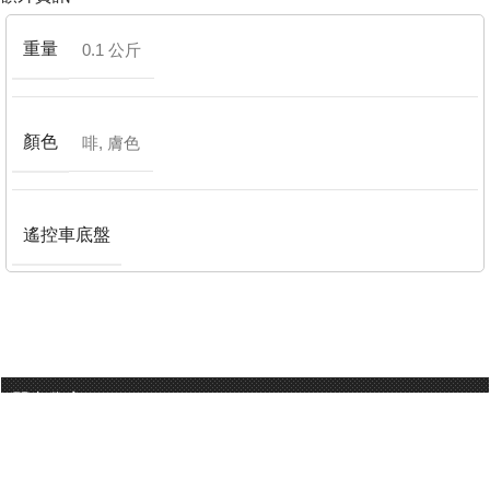
重量
0.1 公斤
顏色
啡
,
膚色
遙控車底盤
門巿分店