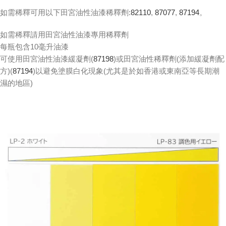
如需稀釋可用以下田宮油性油漆稀釋劑:
82110
,
87077
,
87194
。
如需稀釋請用田宮油性油漆專用稀釋劑
每瓶包含10毫升油漆
可使用田宮油性油漆緩凝劑(
87198
)或田宮油性稀釋劑(添加緩凝劑配
方)(
87194
)以避免塗膜白化現象(尤其是於如香港或東南亞等長期潮
濕的地區)