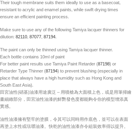
Their tough membrane suits them ideally to use as a basecoat,
resistant to acrylic and enamel paints, while swift drying times
ensure an efficient painting process.
Make sure to use any of the following Tamiya lacquer thinners for
dilution:
82110
,
87077
,
87194
.
The paint can only be thinned using Tamiya lacquer thinner.
Each bottle contains 10ml of paint
For better paint results use Tamiya Paint Retarder (
87198
) or
Retarder Type Thinner (
87194
) to prevent blushing (especially in
place that always have a high humidity such as Hong Kong and
South East Asia).
田宮油性(硝基)油漆用途廣泛 – 用噴槍為大面積上色，或是用筆掃繪
畫細緻部分，田宮油性油漆的鮮艷發色度都能夠令你的模型增添真
實感。
油性油漆擁有堅牢的塗膜，令其可以同時用作底色，並可以在表面
再塗上水性或琺瑯油漆。快乾的油性油漆亦令組裝效率得以提升。