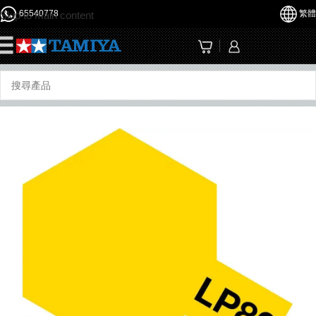
65540778
繁體
Skip to main content
☰