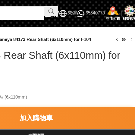
繁體
65540778
amiya 84173 Rear Shaft (6x110mm) for F104
 Rear Shaft (6x110mm) for
 (6x110mm)
加入購物車