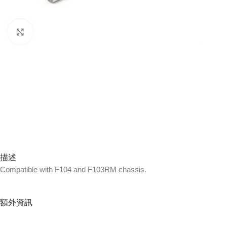
Click to enlarge
描述
Compatible with F104 and F103RM chassis.
額外資訊