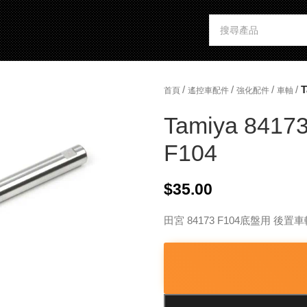
/
/
/
/
T
首頁
遙控車配件
強化配件
車軸
Tamiya 84173
F104
$
35.00
田宮 84173 F104底盤用 後置車軸