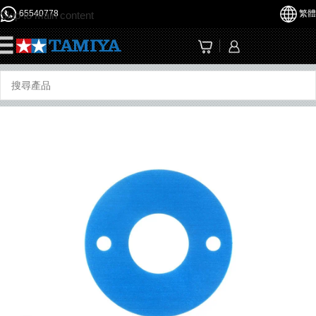
65540778
繁體
Skip to main content
☰