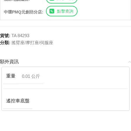
點擊查詢
中環PMQ元創坊分店:
貨號:
TA 84293
分類:
搖臂座/摩打座/伺服座
額外資訊
重量
0.01 公斤
遙控車底盤