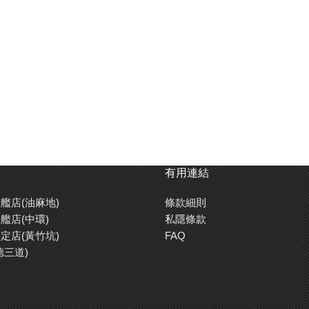
有用連結
艦店(油麻地)
條款細則
艦店(中環)
私隱條款
定店(黃竹坑)
FAQ
德三道)