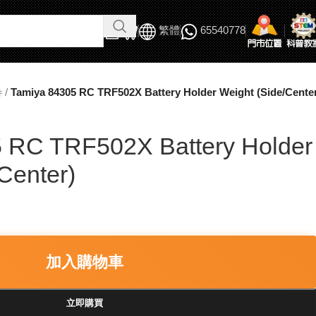
繁體
65540778
/
Tamiya 84305 RC TRF502X Battery Holder Weight (Side/Cente
件
 RC TRF502X Battery Holder
Center)
加入購物車
立即購買