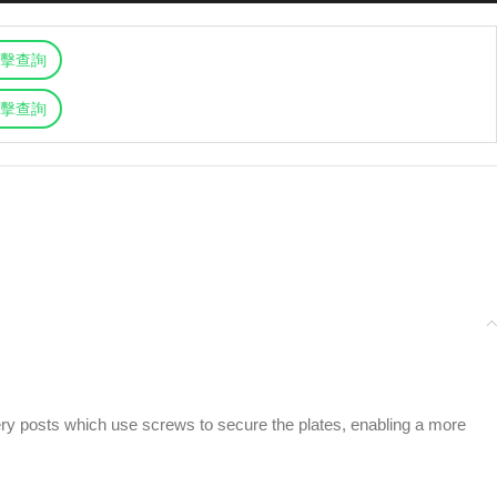
擊查詢
擊查詢
ery posts which use screws to secure the plates, enabling a more