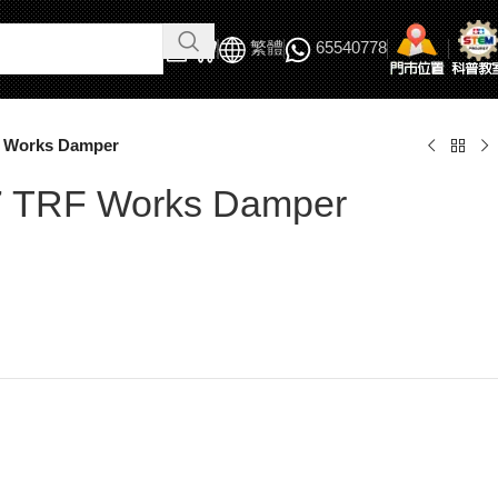
繁體
65540778
F Works Damper
7 TRF Works Damper