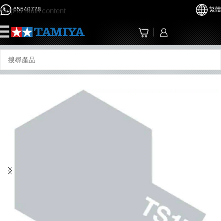
65540778
繁體
Skip to main content
☰