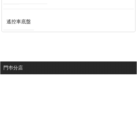
遙控車底盤
門巿分店
有用連結
關於我們