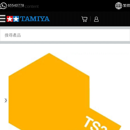
65540778
繁體
Skip to main content
☰