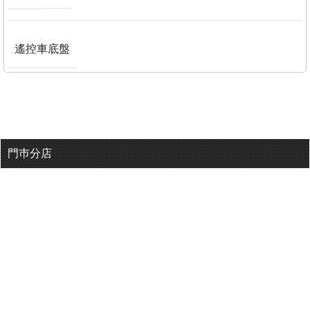
遙控車底盤
門巿分店
有用連結
關於我們