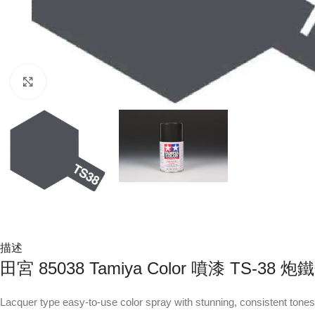
Click to enlarge
描述
田宮 85038 Tamiya Color 噴漆 TS-38 炮
Lacquer type easy-to-use color spray with stunning, consistent tones. 