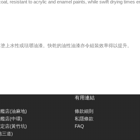
t, resistant to acrylic and enamel paints, while swift drying times en
再塗上水性或琺瑯油漆。快乾的油性油漆亦令組裝效率得以提升。
有用連結
艦店(油麻地)
條款細則
艦店(中環)
私隱條款
定店(黃竹坑)
FAQ
德三道)