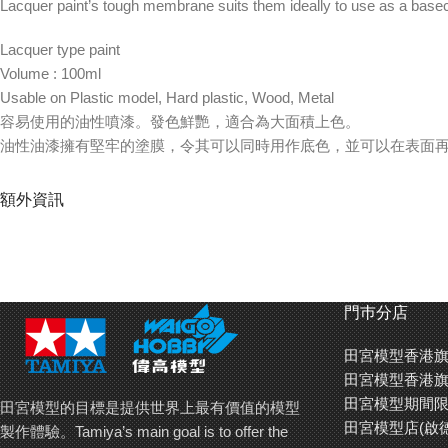
Lacquer paint’s tough membrane suits them ideally to use as a basecoa
Lacquer type paint
Volume : 100ml
Usable on Plastic model, Hard plastic, Wood, Metal
容易使用的油性噴漆。發色鮮艷，適合為大面積上色。
油性油漆擁有堅牢的塗膜，令其可以同時用作底色，並可以在表面
油性(硝基)油漆
額外資訊
容量 : 100ml
適用於塑膠模型, 硬身塑膠, 木材, 金屬
Product Sample 產品外觀:
門巿分店
田宮模型香港旗
田宮模型香港旗
田宮模型期間限
田宮模型的目標是提供世界上最有價值的模型
田宮模型店(啟
製作體驗。Tamiya’s main goal is to offer the