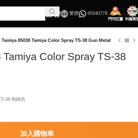
繁體
65540778
/
Tamiya 85038 Tamiya Color Spray TS-38 Gun Metal
 Tamiya Color Spray TS-38
 TS-38 炮鐵色
加入購物車