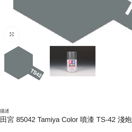
Click to enlarge
描述
田宮 85042 Tamiya Color 噴漆 TS-42 