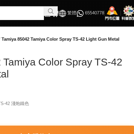
繁體
65540778
/
Tamiya 85042 Tamiya Color Spray TS-42 Light Gun Metal
 Tamiya Color Spray TS-42
al
漆 TS-42 淺炮鐵色