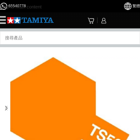
65540778
繁體
Skip to main content
☰