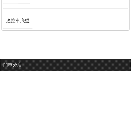
遙控車底盤
門巿分店
有用連結
關於我們