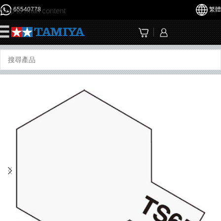
65540778
繁體
Skip to main content
☰