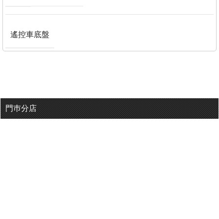
遙控車底盤
門巿分店
有用連結
關於我們