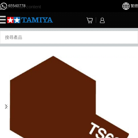
65540778
繁體
Skip to main content
☰