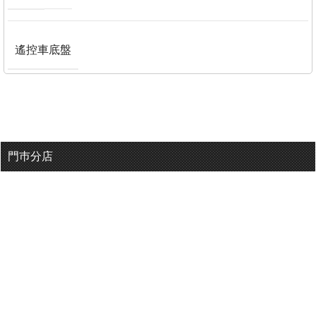
遙控車底盤
門巿分店
有用連結
關於我們