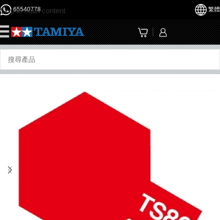
65540778
繁體
Skip to main content
☰