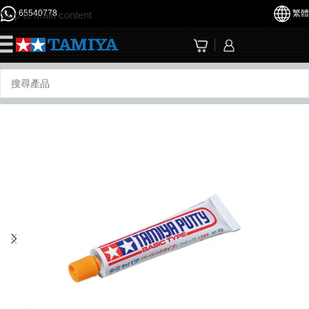
65540778
繁體
Skip to main content
☰