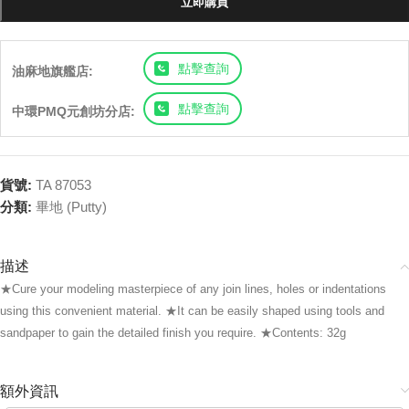
立即購買
點擊查詢
油麻地旗艦店:
點擊查詢
中環PMQ元創坊分店:
貨號:
TA 87053
分類:
畢地 (Putty)
描述
★Cure your modeling masterpiece of any join lines, holes or indentations
using this convenient material. ★It can be easily shaped using tools and
sandpaper to gain the detailed finish you require. ★Contents: 32g
額外資訊