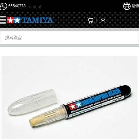
65540778
繁體
Skip to main content
☰