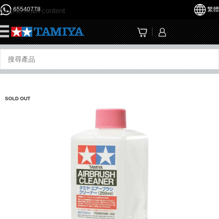
65540778
繁體
Skip to main content
☰
SOLD OUT