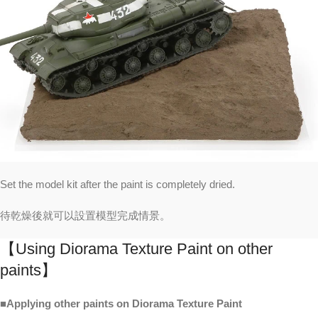
Set the model kit after the paint is completely dried.
待乾燥後就可以設置模型完成情景。
【Using Diorama Texture Paint on other
paints】
■Applying other paints on Diorama Texture Paint