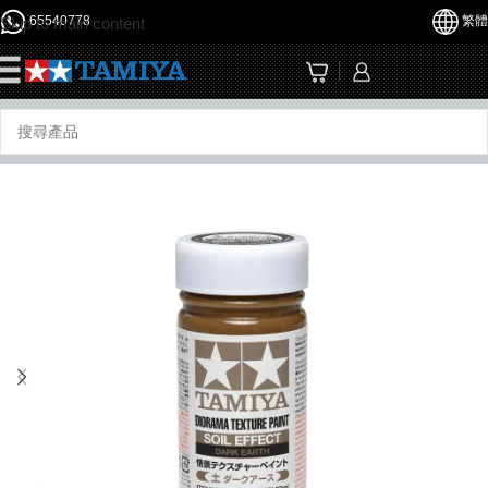
65540778
繁體
Skip to main content
☰