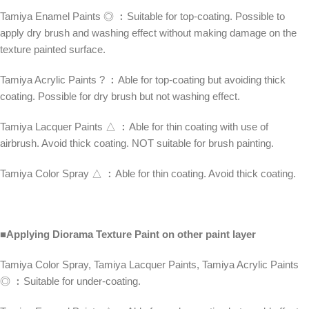
Tamiya Enamel Paints ◎ ︰Suitable for top-coating. Possible to
apply dry brush and washing effect without making damage on the
texture painted surface.
Tamiya Acrylic Paints ? ︰Able for top-coating but avoiding thick
coating. Possible for dry brush but not washing effect.
Tamiya Lacquer Paints △ ︰Able for thin coating with use of
airbrush. Avoid thick coating. NOT suitable for brush painting.
Tamiya Color Spray △ ︰Able for thin coating. Avoid thick coating.
■Applying Diorama Texture Paint on other paint layer
Tamiya Color Spray, Tamiya Lacquer Paints, Tamiya Acrylic Paints
◎ ︰Suitable for under-coating.