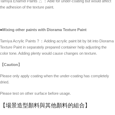
Tamiya Enamel Paints △ ︰Able for under-coating but would affect
the adhesion of the texture paint.
■Mixing other paints with Diorama Texture Paint
Tamiya Acrylic Paints ? ︰Adding acrylic paint bit by bit into Diorama
Texture Paint in separately prepared container help adjusting the
color tone. Adding plenty would cause changes on texture.
【Caution】
Please only apply coating when the under-coating has completely
dried.
Please test on other surface before usage.
【場景造型顏料與其他顏料的組合】