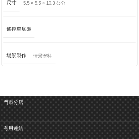
尺寸
5.5 × 5.5 × 10.3 公分
遙控車底盤
場景製作
情景塗料
門巿分店
有用連結