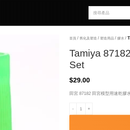
/
/
/
/
T
首頁
舊化及塑造
塑造用品
膠水
Tamiya 87182
Set
$
29.00
田宮 87182 田宮模型用速乾膠