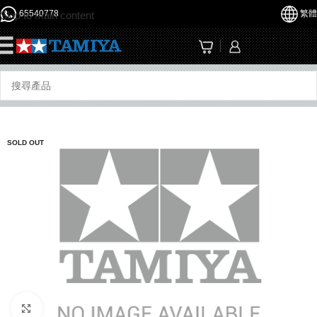
65540778
繁體
Skip to main content
☰
SOLD OUT
Click to enlarge