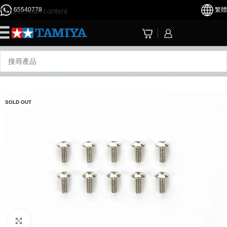
65540778
繁體
Skip to main content
☰
SOLD OUT
Click to enlarge