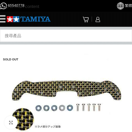
65540778
繁體
Skip to main content
☰
SOLD OUT
Click to enlarge