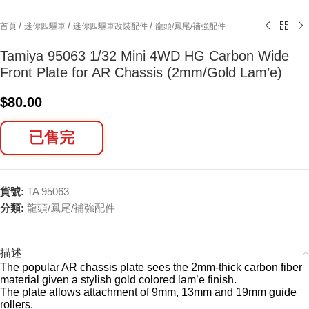
/
/
/
首頁
迷你四驅車
迷你四驅車改裝配件
龍頭/鳳尾/補強配件
Tamiya 95063 1/32 Mini 4WD HG Carbon Wide
Front Plate for AR Chassis (2mm/Gold Lam’e)
$
80.00
已售完
貨號:
TA 95063
分類:
龍頭/鳳尾/補強配件
描述
The popular AR chassis plate sees the 2mm-thick carbon fiber
material given a stylish gold colored lam’e finish.
The plate allows attachment of 9mm, 13mm and 19mm guide
rollers.