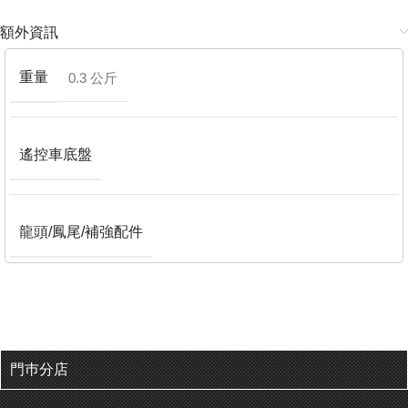
額外資訊
重量
0.3 公斤
遙控車底盤
龍頭/鳳尾/補強配件
門巿分店