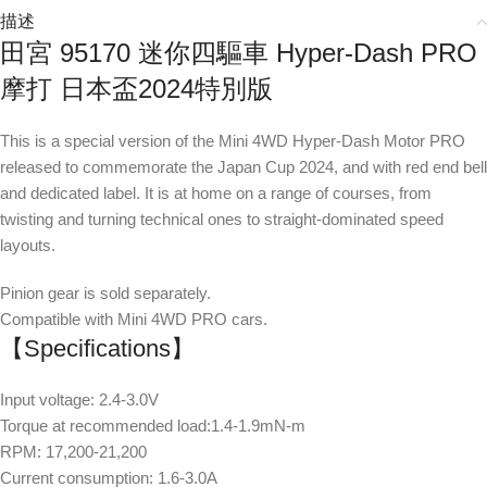
描述
田宮 95170 迷你四驅車 Hyper-Dash PRO
摩打 日本盃2024特別版
This is a special version of the Mini 4WD Hyper-Dash Motor PRO
released to commemorate the Japan Cup 2024, and with red end bell
and dedicated label. It is at home on a range of courses, from
twisting and turning technical ones to straight-dominated speed
layouts.
Pinion gear is sold separately.
Compatible with Mini 4WD PRO cars.
【Specifications】
Input voltage: 2.4-3.0V
Torque at recommended load:1.4-1.9mN-m
RPM: 17,200-21,200
Current consumption: 1.6-3.0A