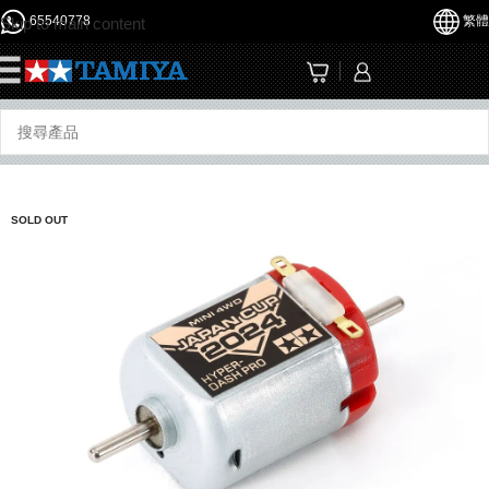
65540778
繁體
Skip to main content
☰
SOLD OUT