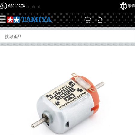
65540778
繁體
Skip to main content
☰