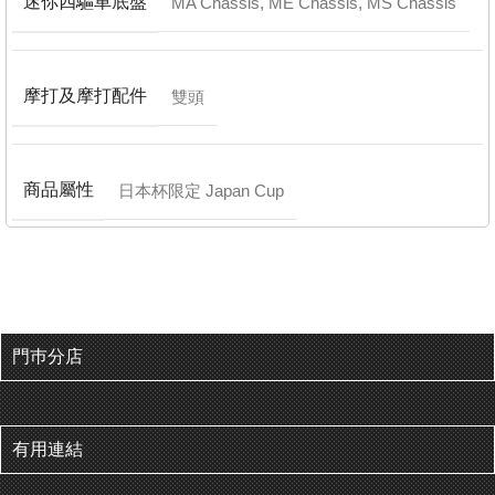
迷你四驅車底盤
MA Chassis
,
ME Chassis
,
MS Chassis
摩打及摩打配件
雙頭
商品屬性
日本杯限定 Japan Cup
門巿分店
有用連結