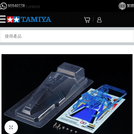
65540778
繁體
Skip to main content
☰
Click to enlarge