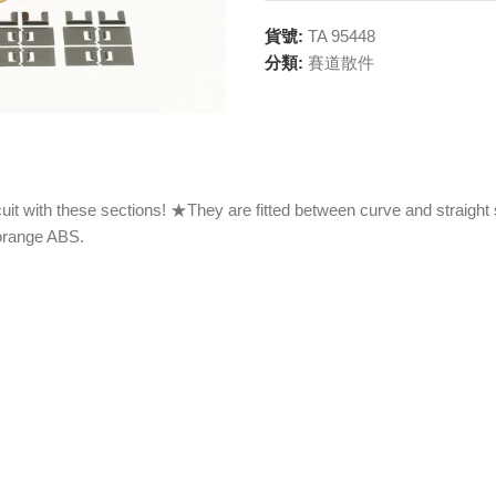
貨號:
TA 95448
分類:
賽道散件
 with these sections! ★They are fitted between curve and straight se
 orange ABS.