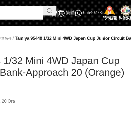
繁體
65540778
/
Tamiya 95448 1/32 Mini 4WD Japan Cup Junior Circuit B
賽道散件
 1/32 Mini 4WD Japan Cup
t Bank-Approach 20 (Orange)
k 20 Ora