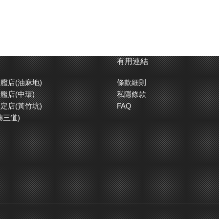
有用連結
艦店(油麻地)
條款細則
艦店(中環)
私隱條款
定店(黃竹坑)
FAQ
德三道)