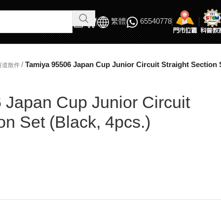
繁體
65540778
/
Tamiya 95506 Japan Cup Junior Circuit Straight Section S
賽道散件
Japan Cup Junior Circuit
on Set (Black, 4pcs.)