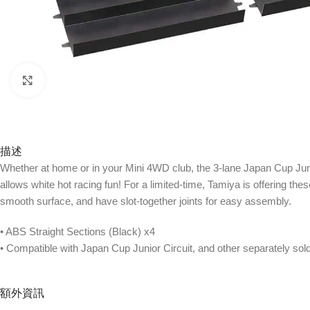
Click to enlarge
描述
Whether at home or in your Mini 4WD club, the 3-lane Japan Cup Juni
allows white hot racing fun! For a limited-time, Tamiya is offering the
smooth surface, and have slot-together joints for easy assembly.
• ABS Straight Sections (Black) x4
• Compatible with Japan Cup Junior Circuit, and other separately s
額外資訊