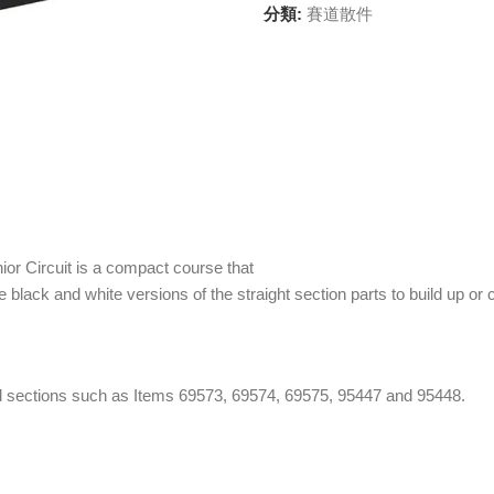
分類:
賽道散件
or Circuit is a compact course that
se black and white versions of the straight section parts to build up o
old sections such as Items 69573, 69574, 69575, 95447 and 95448.