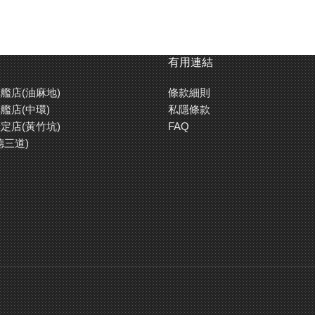
有用連結
艦店(油麻地)
條款細則
艦店(中環)
私隱條款
定店(黃竹坑)
FAQ
德三道)