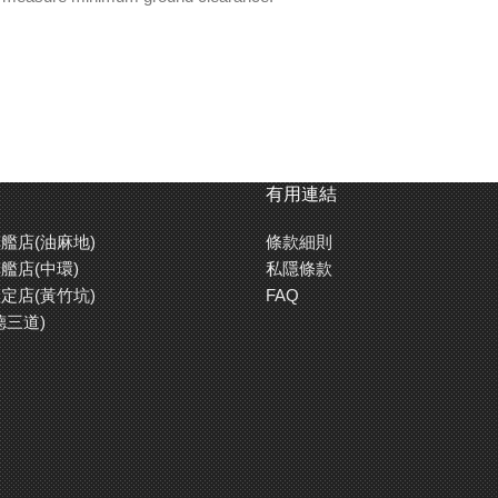
有用連結
艦店(油麻地)
條款細則
艦店(中環)
私隱條款
定店(黃竹坑)
FAQ
德三道)