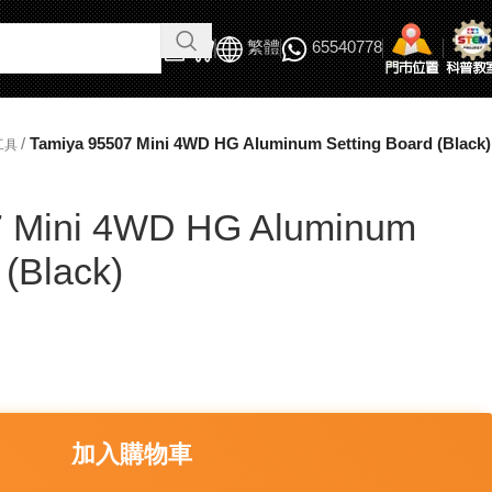
繁體
65540778
/
Tamiya 95507 Mini 4WD HG Aluminum Setting Board (Black)
工具
7 Mini 4WD HG Aluminum
 (Black)
加入購物車