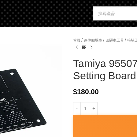
/
/
/
首頁
迷你四驅車
四驅車工具
檢驗
Tamiya 9550
Setting Board
$
180.00