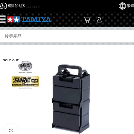
65540778
繁體
Skip to main content
☰
SOLD OUT
Click to enlarge