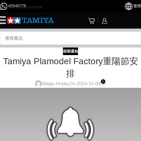
65540778
繁體
Skip to main content
☰
假期通知
Tamiya Plamodel Factory重陽節安
排
0
Waigo Hobby
On 2024-10-08