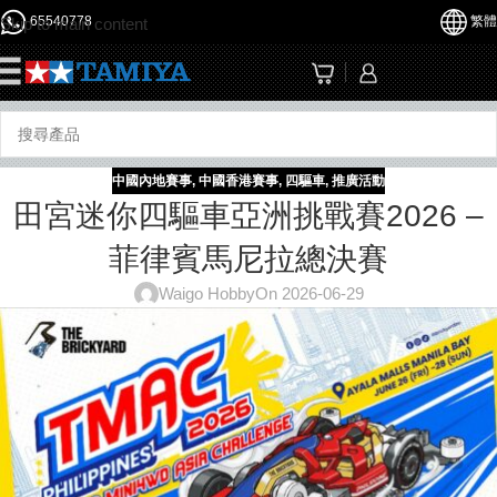
65540778
繁體
Skip to main content
☰
中國內地賽事
,
中國香港賽事
,
四驅車
,
推廣活動
田宮迷你四驅車亞洲挑戰賽2026 –
菲律賓馬尼拉總決賽
Waigo Hobby
On 2026-06-29